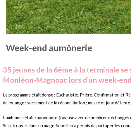
Week-end aumônerie
35 jeunes de la 6ème à la terminale se
Monléon-Magnoac lors d’un week-end a
Le programme était dense : Eucharistie, Prière, Confirmation et Réco
de louange ; sacrement de la réconciliation ; messe et jeux détente.
L’ambiance était rayonnante, joyeuse avec de nombreux échanges e
Se retrouver dans un magnifique lieu a permis de partager les con