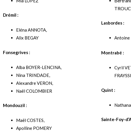
Bertran
Mia LOPEZ
TROUC
Drémil :
Lasbordes :
Eléna ANNOTA,
Alix BEGAY
Antoine
Fonsegrives :
Montrabé :
Alba BOYER-LENCINA,
Cyril V
Nina TRINDADE,
FRAYSS
Alexandre VERON,
Quint :
Naël COLOMBIER
Nathan
Mondouzil :
Sainte-Foy-d’A
Maël COSTES,
Apolline POMERY