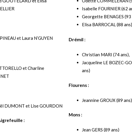
d GOUTELARD et Elisa
Odette COMMELERAN (96
ELLIER
Isabelle FOURNIER (62 an
Georgette BENAGES (93 
Elisa BARROCAL (88 ans
 PINEAU et Laura N’GUYEN
Drémil :
Christian MARI (74 ans),
Jacqueline LE BOZEC-G
ETTORELLO et Charline
ans)
INET
Flourens :
Jeannine GROUX (89 ans
aël DUMONT et Lise GOURDON
Mons :
igrefeuille :
Jean GERS (89 ans)